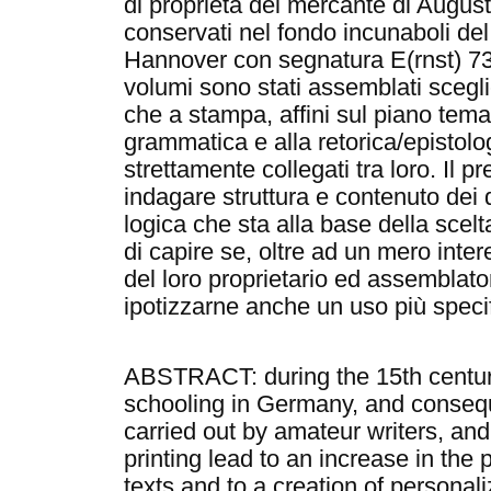
di proprietà del mercante di Augu
conservati nel fondo incunaboli d
Hannover con segnatura E(rnst) 73 
volumi sono stati assemblati scegli
che a stampa, affini sul piano temat
grammatica e alla retorica/epistol
strettamente collegati tra loro. Il 
indagare struttura e contenuto dei
logica che sta alla base della scelta
di capire se, oltre ad un mero inte
del loro proprietario ed assemblato
ipotizzarne anche un uso più specif
ABSTRACT: during the 15th centur
schooling in Germany, and conseque
carried out by amateur writers, and
printing lead to an increase in the 
texts and to a creation of personal