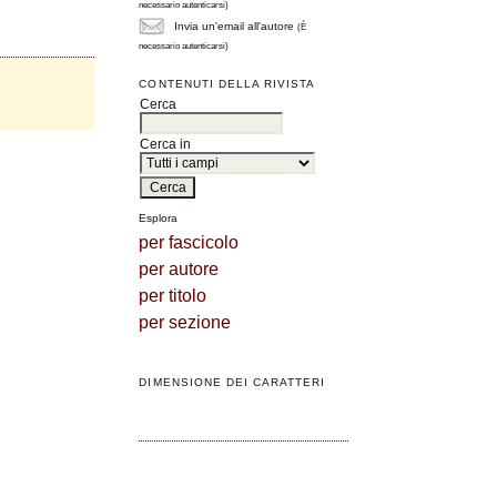
necessario autenticarsi)
Invia un'email all'autore
(È
necessario autenticarsi)
CONTENUTI DELLA RIVISTA
Cerca
Cerca in
Esplora
per fascicolo
per autore
per titolo
per sezione
DIMENSIONE DEI CARATTERI