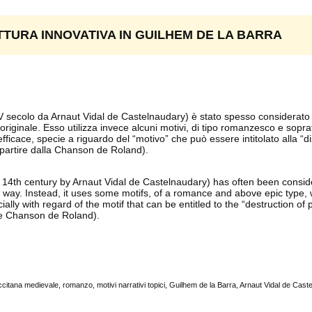
TTURA INNOVATIVA IN GUILHEM DE LA BARRA
V secolo da Arnaut Vidal de Castelnaudary) è stato spesso considerat
ginale. Esso utilizza invece alcuni motivi, di tipo romanzesco e soprat
fficace, specie a riguardo del “motivo” che può essere intitolato alla “d
a partire dalla Chanson de Roland).
 14th century by Arnaut Vidal de Castelnaudary) has often been consid
way. Instead, it uses some motifs, of a romance and above epic type, w
ially with regard of the motif that can be entitled to the “destruction of
 the Chanson de Roland).
ccitana medievale, romanzo, motivi narrativi topici, Guilhem de la Barra, Arnaut Vidal de Cast