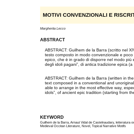
MOTIVI CONVENZIONALI E RISCRI
Margherita Lecco
ABSTRACT
ABSTRACT: Guilhem de la Barra (scritto nel XI
testo composto in modo convenzionale e poco ori
epico, che è in grado di disporre nel modo più e
degli idoli pagani”, di antica tradizione epica (
ABSTRACT: Guilhem de la Barra (written in the
text composed in a conventional and unoriginal 
able to arrange in the most effective way, espec
idols”, of ancient epic tradition (starting from
KEYWORD
Guilhem de la Barra, Arnaut Vidal de Castelnaudary, letteratura o
Medieval Occitan Literature, Novel, Topical Narrative Motifs