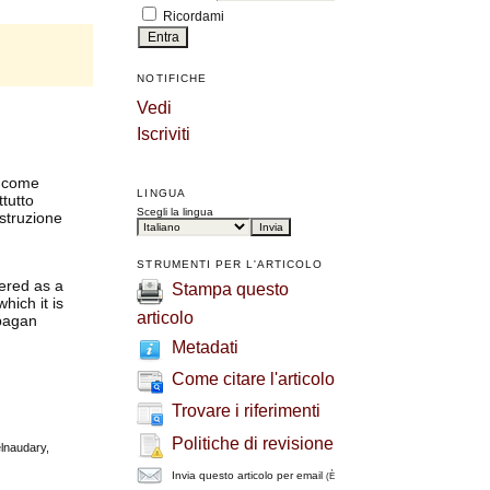
Ricordami
NOTIFICHE
Vedi
Iscriviti
o come
LINGUA
tutto
Scegli la lingua
istruzione
STRUMENTI PER L'ARTICOLO
ered as a
Stampa questo
hich it is
articolo
 pagan
Metadati
Come citare l'articolo
Trovare i riferimenti
Politiche di revisione
elnaudary,
Invia questo articolo per email
(È