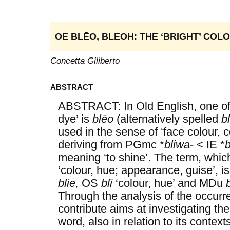
OE BLĒO, BLEOH: THE ‘BRIGHT’ COL
Concetta Giliberto
ABSTRACT
ABSTRACT: In Old English, one of 
dye’ is
blēo
(alternatively spelled
b
used in the sense of ‘face colour,
deriving from PGmc *
bliwa
- < IE *
b
meaning ‘to shine’. The term, whi
‘colour, hue; appearance, guise’, i
blie,
OS
blī
‘colour, hue’ and MDu
Through the analysis of the occur
contribute aims at investigating th
word, also in relation to its conte