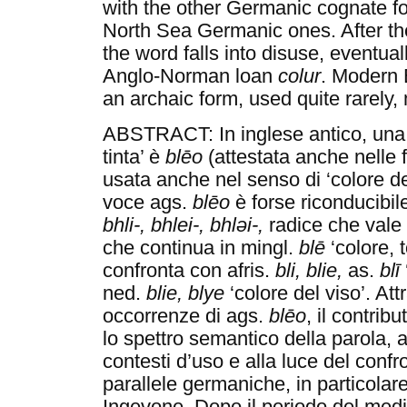
with the other Germanic cognate for
North Sea Germanic ones. After th
the word falls into disuse, eventua
Anglo-Norman loan
colur
. Modern
an archaic form, used quite rarely, 
ABSTRACT: In inglese antico, una d
tinta’ è
blēo
(attestata anche nelle
usata anche nel senso di ‘colore de
voce ags.
blēo
è forse riconducibil
bhli-, bhlei-, bhləi-,
radice che vale ‘
che continua in mingl.
blē
‘colore, t
confronta con afris.
bli, blie,
as.
blī
ned.
blie, blye
‘colore del viso’. Att
occorrenze di ags.
blēo
, il contrib
lo spettro semantico della parola, 
contesti d’uso e alla luce del confr
parallele germaniche, in particolar