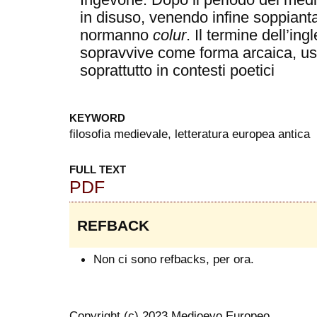
Ingevone. Dopo il periodo del medi
in disuso, venendo infine soppianta
normanno
colur
. Il termine dell’i
sopravvive come forma arcaica, us
soprattutto in contesti poetici
KEYWORD
filosofia medievale, letteratura europea antica
FULL TEXT
PDF
REFBACK
Non ci sono refbacks, per ora.
Copyright (c) 2023 Medioevo Europeo