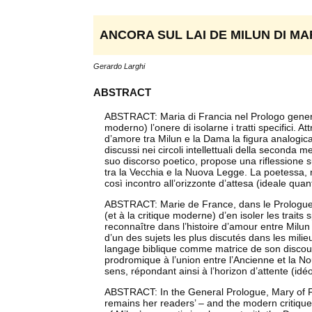
ANCORA SUL LAI DE MILUN DI MA
Gerardo Larghi
ABSTRACT
ABSTRACT: Maria di Francia nel Prologo generale 
moderno) l’onere di isolarne i tratti specifici. A
d’amore tra Milun e la Dama la figura analogica 
discussi nei circoli intellettuali della seconda 
suo discorso poetico, propose una riflessione 
tra la Vecchia e la Nuova Legge. La poetessa, ne
così incontro all’orizzonte d’attesa (ideale quan
ABSTRACT: Marie de France, dans le Prologue g
(et à la critique moderne) d’en isoler les traits 
reconnaître dans l’histoire d’amour entre Milun
d’un des sujets les plus discutés dans les milieu
langage biblique comme matrice de son discours
prodromique à l’union entre l’Ancienne et la Nou
sens, répondant ainsi à l’horizon d’attente (idé
ABSTRACT: In the General Prologue, Mary of Fra
remains her readers’ – and the modern critique’s