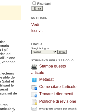
Ricordami
NOTIFICHE
Vedi
Iscriviti
tico
LINGUA
 storia
Scegli la lingua
 i più
rice del
all’unione
STRUMENTI PER L'ARTICOLO
to, venendo
Stampa questo
articolo
 lecteurs
ossible de
Metadati
 Salut et
ilisant le
Come citare l'articolo
erait
surcroît de
Trovare i riferimenti
Politiche di revisione
tures
rticularly
Invia questo articolo per email
(È