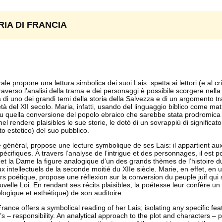
RIA DI FRANCIA
propone una lettura simbolica dei suoi Lais: spetta ai lettori (e al cri
ttraverso l’analisi della trama e dei personaggi è possibile scorgere nella
di uno dei grandi temi della storia della Salvezza e di un argomento tra
metà del XII secolo. Maria, infatti, usando del linguaggio biblico come mat
su quella conversione del popolo ebraico che sarebbe stata prodromica 
l rendere plaisibles le sue storie, le dotò di un sovrappiù di significa
to estetico) del suo pubblico.
énéral, propose une lecture symbolique de ses Lais: il appartient aux
spécifiques. À travers l’analyse de l’intrigue et des personnages, il est p
 et la Dame la figure analogique d’un des grands thèmes de l’histoire du
x intellectuels de la seconde moitié du XIIe siècle. Marie, en effet, en ut
 poétique, propose une réflexion sur la conversion du peuple juif qui s
velle Loi. En rendant ses récits plaisibles, la poétesse leur confère un 
ologique et esthétique) de son auditoire.
nce offers a symbolical reading of her Lais; isolating any specific fea
 – responsibility. An analytical approach to the plot and characters – pa