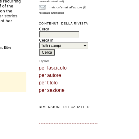
s recurring
necessario autenticarsi)
 of the
Invia un'email all'autore
(È
 on the
necessario autenticarsi)
r stories
 of her
CONTENUTI DELLA RIVISTA
Cerca
Cerca in
n, Bible
Esplora
per fascicolo
per autore
per titolo
per sezione
DIMENSIONE DEI CARATTERI