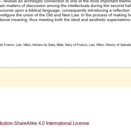
– reveals an archetypic connection to one of the most important theme
ain matters of discussion among the intellectuals during the second half
course upon a biblical language, consequently introducing a reflection
refigure the union of the Old and New Law. In the process of making he
tional meaning, thus meeting both the ideal and aesthetic expectations
de France, Lais, Milun, histoire du Salut, Bible, Mary of France, Lais, Milun, History of Salvatio
ution-ShareAlike 4.0 International License
.