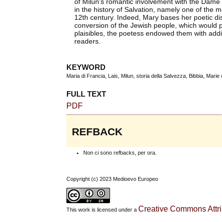
of Milun’s romantic involvement with the Dame 
in the history of Salvation, namely one of the m
12th century. Indeed, Mary bases her poetic dis
conversion of the Jewish people, which would p
plaisibles, the poetess endowed them with addi
readers.
KEYWORD
Maria di Francia, Lais, Milun, storia della Salvezza, Bibbia, Marie 
FULL TEXT
PDF
REFBACK
Non ci sono refbacks, per ora.
Copyright (c) 2023 Medioevo Europeo
Creative Commons Attrib
This work is licensed under a