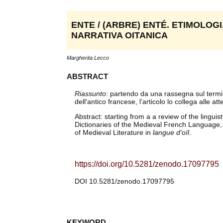
ENTE / (ARBRE) ENTÉ. ETIMOLOG
NARRATIVA OITANICA
Margherita Lecco
ABSTRACT
Riassunto
: partendo da una rassegna sul termi
dell'antico francese, l’articolo lo collega alle a
Abstract: starting from a a review of the linguis
Dictionaries of the Medieval French Language, t
of Medieval Literature in
langue d'oïl
.
https://doi.org/10.5281/zenodo.17097795
DOI 10.5281/zenodo.17097795
KEYWORD