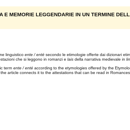
IA E MEMORIE LEGGENDARIE IN UN TERMINE DEL
ne linguistico
ente / enté
secondo le etimologie offerte dai dizionari eti
ttestazioni che si leggono in romanzi e
lais
della narrativa medievale in
li
tic term
ente / enté
according to the etymologies offered by the Etymolo
he article connects it to the attestations that can be read in Romance