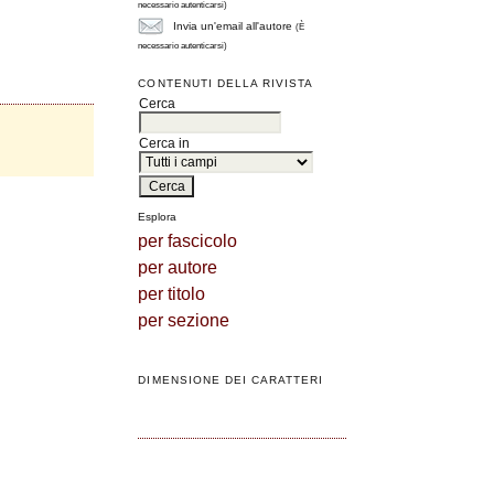
necessario autenticarsi)
Invia un'email all'autore
(È
necessario autenticarsi)
CONTENUTI DELLA RIVISTA
Cerca
Cerca in
Esplora
per fascicolo
per autore
per titolo
per sezione
DIMENSIONE DEI CARATTERI