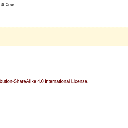
i Sir Orfeo
ution-ShareAlike 4.0 International License
.