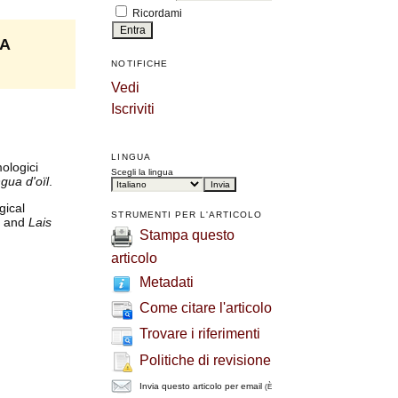
Ricordami
LA
NOTIFICHE
Vedi
Iscriviti
LINGUA
mologici
Scegli la lingua
ngua d'oïl
.
gical
STRUMENTI PER L'ARTICOLO
s and
Lais
Stampa questo
articolo
Metadati
Come citare l'articolo
Trovare i riferimenti
Politiche di revisione
Invia questo articolo per email
(È