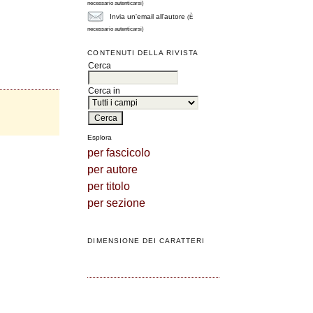
necessario autenticarsi)
Invia un'email all'autore
(È
necessario autenticarsi)
CONTENUTI DELLA RIVISTA
Cerca
Cerca in
Esplora
per fascicolo
per autore
per titolo
per sezione
DIMENSIONE DEI CARATTERI