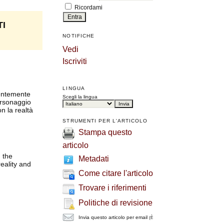
Ricordami
TI
NOTIFICHE
Vedi
Iscriviti
LINGUA
uentemente
Scegli la lingua
personaggio
n la realtà
STRUMENTI PER L'ARTICOLO
Stampa questo
articolo
 the
Metadati
reality and
Come citare l'articolo
Trovare i riferimenti
Politiche di revisione
Invia questo articolo per email
(È