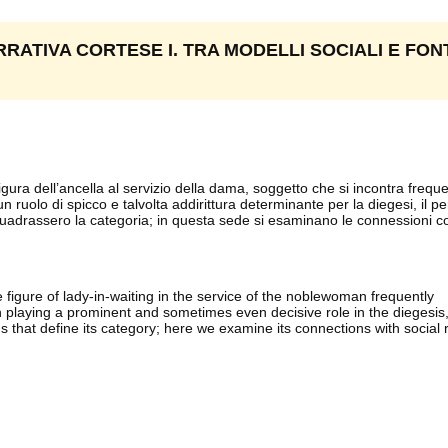
RRATIVA CORTESE I. TRA MODELLI SOCIALI E FON
 figura dell’ancella al servizio della dama, soggetto che si incontra freq
n ruolo di spicco e talvolta addirittura determinante per la diegesi, il 
uadrassero la categoria; in questa sede si esaminano le connessioni co
 figure of lady-in-waiting in the service of the noblewoman frequently
n playing a prominent and sometimes even decisive role in the diegesis,
s that define its category; here we examine its connections with social 