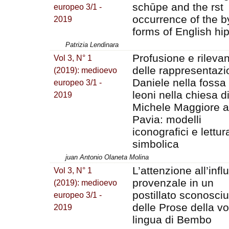
schūpe and the rst
europeo 3/1 -
occurrence of the b
2019
forms of English hi
Patrizia Lendinara
Profusione e rileva
Vol 3, N° 1
delle rappresentazio
(2019): medioevo
Daniele nella fossa
europeo 3/1 -
leoni nella chiesa d
2019
Michele Maggiore a
Pavia: modelli
iconografici e lettur
simbolica
juan Antonio Olaneta Molina
L’attenzione all’infl
Vol 3, N° 1
provenzale in un
(2019): medioevo
postillato sconosciu
europeo 3/1 -
delle Prose della vo
2019
lingua di Bembo