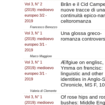
Brân e il Cid Camp
Vol 3, N° 2
nuove tracce di una
(2019): medioevo
continuità epico-nar
europeo 3/2 -
celtoromanza
2019
Francesco Benozzo
Una glossa greco-
Vol 3, N° 1
romanza controver
(2019): medioevo
europeo 3/1 -
2019
Marco Maggiore
Ælfgiue on englisc,
Vol 3, N° 1
Ymma on frencisc:
(2019): medioevo
linguistic and other
europeo 3/1 -
identities in Anglo
2019
Chronicle, MS F, 1
Valeria di Clemente
Of rose hips and ro
Vol 3, N° 1
bushes: Middle Eng
(2019): medioevo