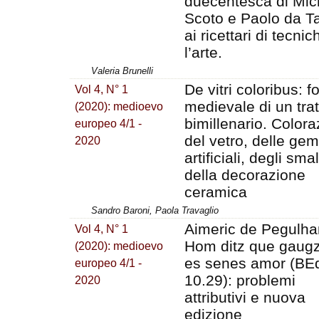
duecentesca di Mic
Scoto e Paolo da T
ai ricettari di tecni
l’arte.
Valeria Brunelli
De vitri coloribus: f
Vol 4, N° 1
medievale di un trat
(2020): medioevo
bimillenario. Color
europeo 4/1 -
del vetro, delle ge
2020
artificiali, degli smal
della decorazione
ceramica
Sandro Baroni, Paola Travaglio
Aimeric de Pegulha
Vol 4, N° 1
Hom ditz que gaug
(2020): medioevo
es senes amor (BE
europeo 4/1 -
10.29): problemi
2020
attributivi e nuova
edizione