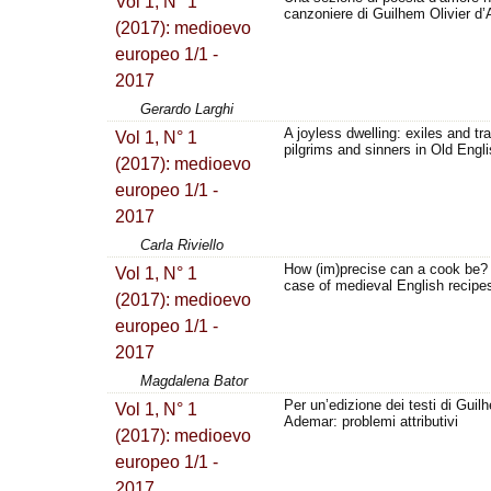
Vol 1, N° 1
canzoniere di Guilhem Olivier d’
(2017): medioevo
europeo 1/1 -
2017
Gerardo Larghi
A joyless dwelling: exiles and tra
Vol 1, N° 1
pilgrims and sinners in Old Engl
(2017): medioevo
europeo 1/1 -
2017
Carla Riviello
How (im)precise can a cook be? 
Vol 1, N° 1
case of medieval English recipe
(2017): medioevo
europeo 1/1 -
2017
Magdalena Bator
Per un’edizione dei testi di Guil
Vol 1, N° 1
Ademar: problemi attributivi
(2017): medioevo
europeo 1/1 -
2017