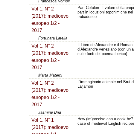
Francesca Romoli
Part Cofolen. Il valore della pre
Vol 1, N° 2
part in locuzioni toponimiche nel
(2017): medioevo
trobadorico
europeo 1/2 -
2017
Fortunata Latella
Il Libro de Alexandre e il Roman
Vol 1, N° 2
d’Alexandre veneziano (con un’
(2017): medioevo
sulle fonti del poema iberico)
europeo 1/2 -
2017
Marta Materni
L’immaginario animale nel Brut d
Vol 1, N° 2
Laȝamon
(2017): medioevo
europeo 1/2 -
2017
Jasmine Bria
How (im)precise can a cook be? 
Vol 1, N° 1
case of medieval English recipe
(2017): medioevo