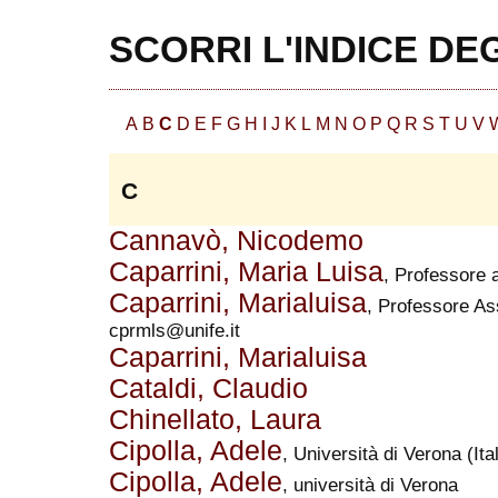
SCORRI L'INDICE DE
A
B
C
D
E
F
G
H
I
J
K
L
M
N
O
P
Q
R
S
T
U
V
C
Cannavò, Nicodemo
Caparrini, Maria Luisa
, Professore 
Caparrini, Marialuisa
, Professore As
cprmls@unife.it
Caparrini, Marialuisa
Cataldi, Claudio
Chinellato, Laura
Cipolla, Adele
, Università di Verona (Ital
Cipolla, Adele
, università di Verona