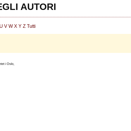
EGLI AUTORI
U
V
W
X
Y
Z
Tutti
tet i Oslo,