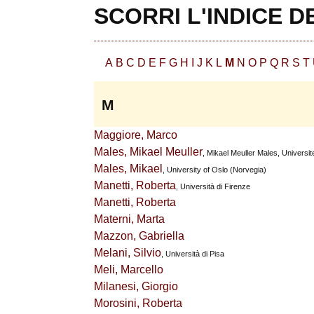
SCORRI L'INDICE D
A
B
C
D
E
F
G
H
I
J
K
L
M
N
O
P
Q
R
S
T
M
Maggiore, Marco
Males, Mikael Meuller
, Mikael Meuller Males, Universite
Males, Mikael
, University of Oslo (Norvegia)
Manetti, Roberta
, Università di Firenze
Manetti, Roberta
Materni, Marta
Mazzon, Gabriella
Melani, Silvio
, Università di Pisa
Meli, Marcello
Milanesi, Giorgio
Morosini, Roberta