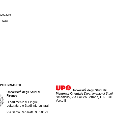
 Avogadro
(Italia)
INIO GRATUITO
Università degli Studi del
Università degli Studi di
Piemonte Orientale
Dipartimento di Studi
Firenze
Umanistici,
Via Galileo Ferraris, 116 131
Vercelli
Dipartimento di Lingue,
Letterature e Studi Interculturali
Via Santa Reparata, 93 50129