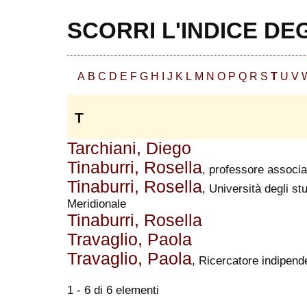
SCORRI L'INDICE DE
A
B
C
D
E
F
G
H
I
J
K
L
M
N
O
P
Q
R
S
T
U
V
T
Tarchiani, Diego
Tinaburri, Rosella
, professore associa
Tinaburri, Rosella
, Università degli st
Meridionale
Tinaburri, Rosella
Travaglio, Paola
Travaglio, Paola
, Ricercatore indipend
1 - 6 di 6 elementi